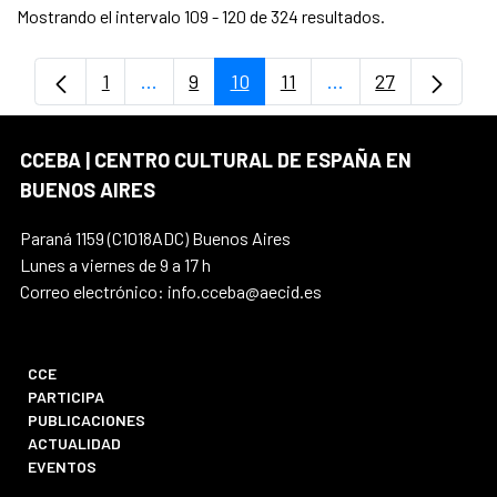
Mostrando el intervalo 109 - 120 de 324 resultados.
1
...
9
10
11
...
27
Página
Páginas intermedias Use TAB para despl
Página
Página
Página
Páginas intermedia
Página
CCEBA | CENTRO CULTURAL DE ESPAÑA EN
BUENOS AIRES
Paraná 1159 (C1018ADC) Buenos Aires
Lunes a viernes de 9 a 17 h
Correo electrónico: info.cceba@aecid.es
CCE
PARTICIPA
PUBLICACIONES
ACTUALIDAD
EVENTOS