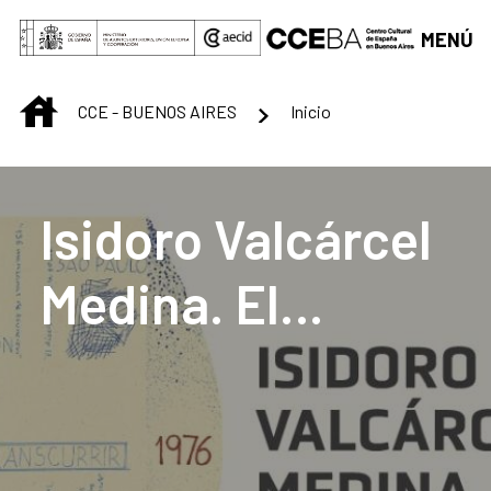
Saltar al contenido principal
MENÚ
INICIO
CCE - BUENOS AIRES
Inicio
Centro Cultural de B
Isidoro Valcárcel
Medina. El
transcurrir