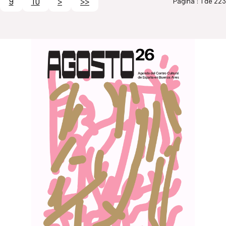
9
10
>
>>
Página :
1 de 223