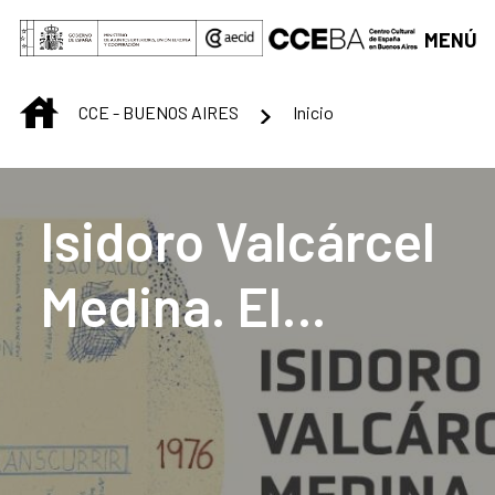
Saltar al contenido principal
MENÚ
INICIO
CCE - BUENOS AIRES
Inicio
Centro Cultural de B
Isidoro Valcárcel
Medina. El
transcurrir