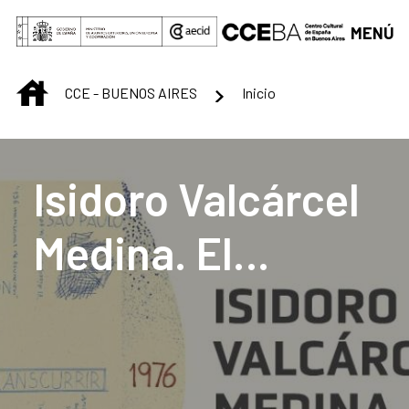
Saltar al contenido principal
MENÚ
INICIO
CCE - BUENOS AIRES
Inicio
Centro Cultural de B
Isidoro Valcárcel
Medina. El
transcurrir