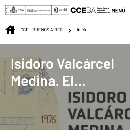
Saltar al contenido principal
MENÚ
INICIO
CCE - BUENOS AIRES
Inicio
Centro Cultural de B
Isidoro Valcárcel
Medina. El
transcurrir