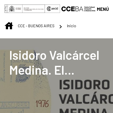
Saltar al contenido principal
MENÚ
INICIO
CCE - BUENOS AIRES
Inicio
Centro Cultural de B
Isidoro Valcárcel
Medina. El
transcurrir