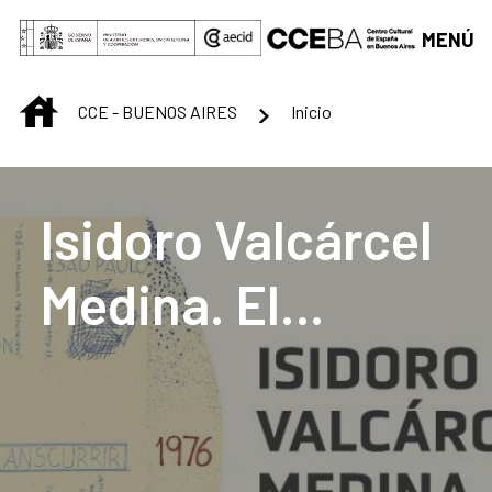
Saltar al contenido principal
MENÚ
INICIO
CCE - BUENOS AIRES
Inicio
Centro Cultural de B
Isidoro Valcárcel
Medina. El
transcurrir