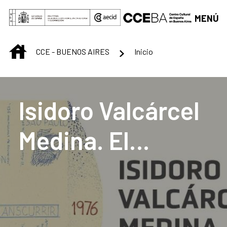
Saltar al contenido principal
MENÚ
INICIO
CCE - BUENOS AIRES
Inicio
Centro Cultural de B
Isidoro Valcárcel
Medina. El
transcurrir