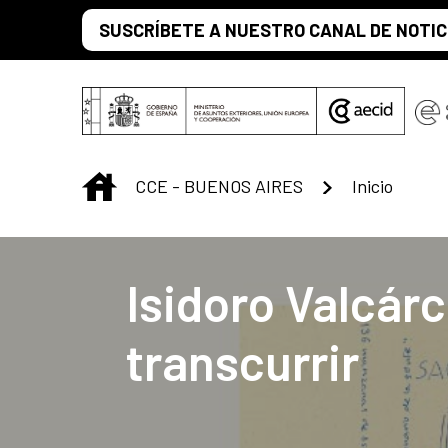
Saltar al contenido principal
SUSCRÍBETE A NUESTRO CANAL DE NOTIC
INICIO
CCE - BUENOS AIRES
Inicio
Centro Cultural 
Isidoro Valcárc
transcurrir