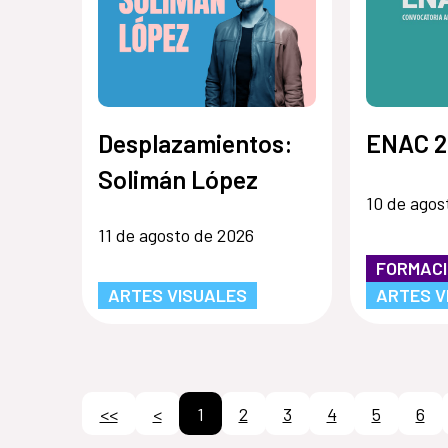
Desplazamientos:
ENAC 2
Solimán López
10 de agos
11 de agosto de 2026
FORMAC
ARTES VISUALES
ARTES V
<<
<
1
2
3
4
5
6