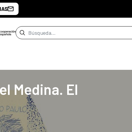
IAS
Barra de búsqueda
de Buenos Aires
el Medina. El