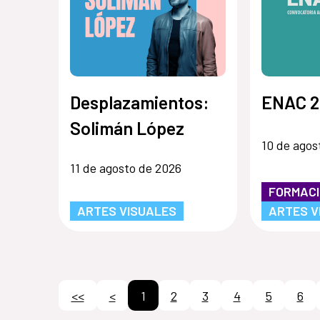
Desplazamientos:
ENAC 2
Solimán López
10 de agos
11 de agosto de 2026
FORMAC
ARTES VISUALES
ARTES V
<<
<
1
2
3
4
5
6