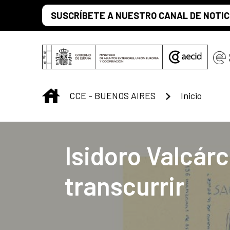
Saltar al contenido principal
SUSCRÍBETE A NUESTRO CANAL DE NOTIC
INICIO
CCE - BUENOS AIRES
Inicio
Centro Cultural 
Isidoro Valcárc
transcurrir