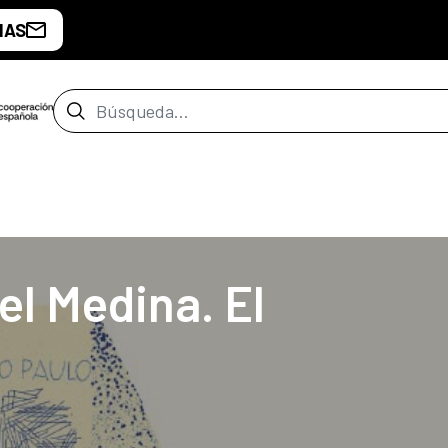
IAS
Barra de búsqueda
de Buenos Aires
el Medina. El