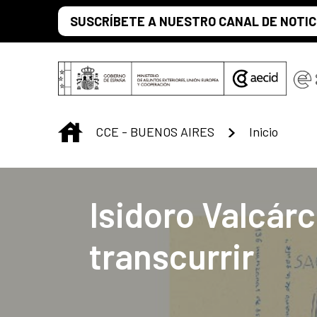
Saltar al contenido principal
SUSCRÍBETE A NUESTRO CANAL DE NOTIC
INICIO
CCE - BUENOS AIRES
Inicio
Centro Cultural 
Isidoro Valcárc
transcurrir