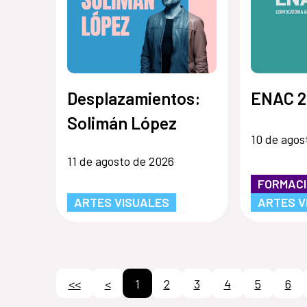
Desplazamientos:
ENAC 2
Solimán López
10 de agos
11 de agosto de 2026
FORMAC
ARTES VISUALES
ARTES V
<<
<
1
2
3
4
5
6