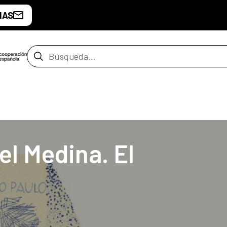
IAS
Barra de búsqueda
de Buenos Aires
el Medina. El