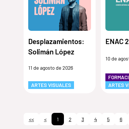
Desplazamientos:
ENAC 2
Solimán López
10 de agos
11 de agosto de 2026
FORMAC
ARTES VISUALES
ARTES V
<<
<
1
2
3
4
5
6