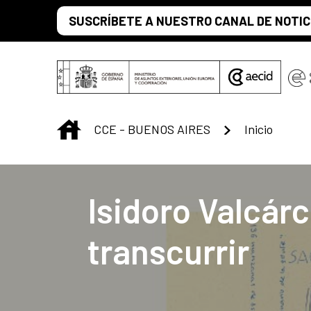
Saltar al contenido principal
SUSCRÍBETE A NUESTRO CANAL DE NOTIC
INICIO
CCE - BUENOS AIRES
Inicio
Centro Cultural 
Isidoro Valcárc
transcurrir