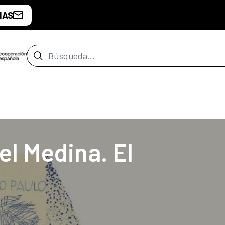
IAS
Barra de búsqueda
de Buenos Aires
el Medina. El