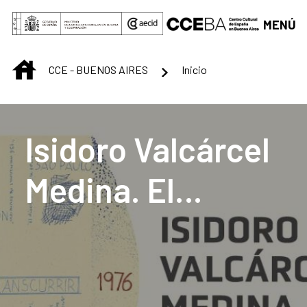
Saltar al contenido principal
MENÚ
INICIO
CCE - BUENOS AIRES
Inicio
Centro Cultural de B
Isidoro Valcárcel
Medina. El
transcurrir