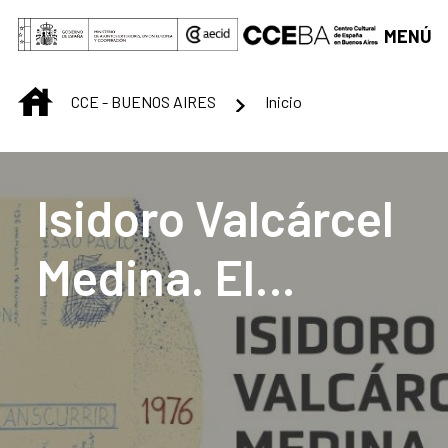
Saltar al contenido principal
MENÚ
INICIO
CCE - BUENOS AIRES
Inicio
Centro Cultural de B
Isidoro Valcárcel
Medina. El
transcurrir