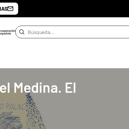
IAS
Barra de búsqueda
de Buenos Aires
el Medina. El