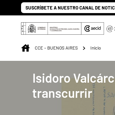
Saltar al contenido principal
SUSCRÍBETE A NUESTRO CANAL DE NOTIC
INICIO
CCE - BUENOS AIRES
Inicio
Centro Cultural 
Isidoro Valcárc
transcurrir