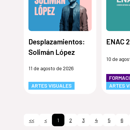
Desplazamientos:
ENAC 2
Solimán López
10 de agos
11 de agosto de 2026
FORMAC
ARTES VISUALES
ARTES V
<<
<
1
2
3
4
5
6