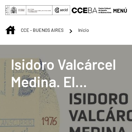
Saltar al contenido principal
MENÚ
INICIO
CCE - BUENOS AIRES
Inicio
Centro Cultural de B
Isidoro Valcárcel
Medina. El
transcurrir