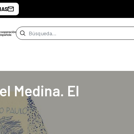
IAS
Barra de búsqueda
de Buenos Aires
el Medina. El