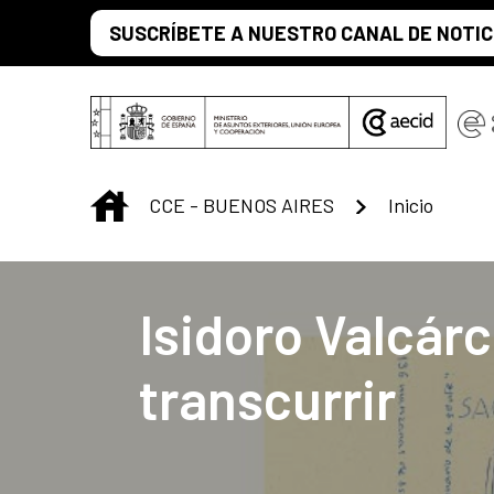
Saltar al contenido principal
SUSCRÍBETE A NUESTRO CANAL DE NOTIC
INICIO
CCE - BUENOS AIRES
Inicio
Centro Cultural 
Isidoro Valcárc
transcurrir