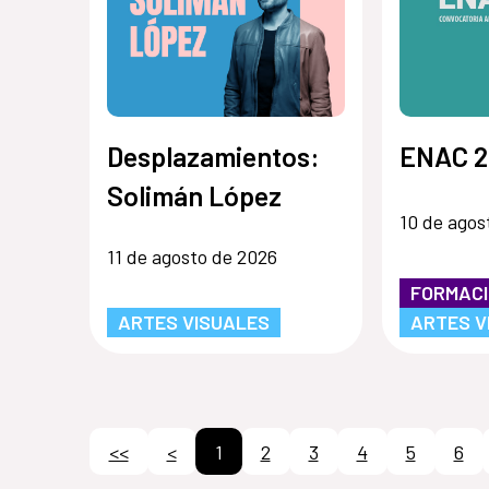
Desplazamientos:
ENAC 2
Solimán López
10 de agos
11 de agosto de 2026
FORMAC
ARTES VISUALES
ARTES V
<<
<
1
2
3
4
5
6