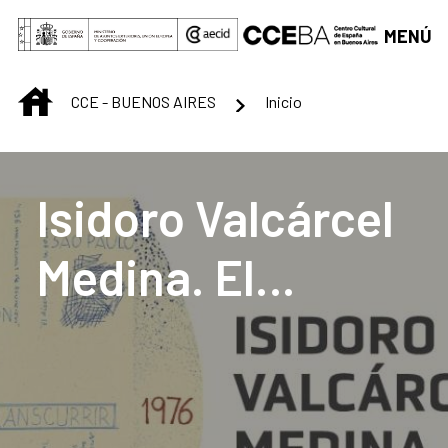
Saltar al contenido principal
MENÚ
INICIO
CCE - BUENOS AIRES
Inicio
Centro Cultural de B
Isidoro Valcárcel
Medina. El
transcurrir