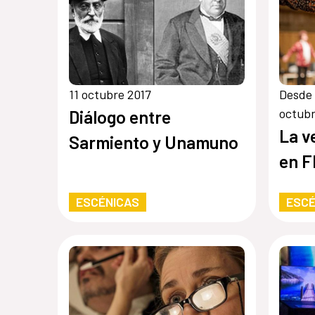
11 octubre 2017
Desde 
octubr
Diálogo entre
La v
Sarmiento y Unamuno
en F
ESCÉNICAS
ESCÉ