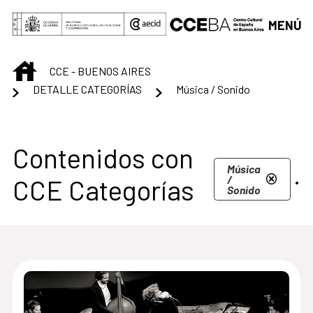
Saltar al contenido principal
MENÚ
INICIO
CCE - BUENOS AIRES
DETALLE CATEGORÍAS
Música / Sonido
Centro Cultural de B
Contenidos con
.
Música
/
CCE Categorías
Sonido