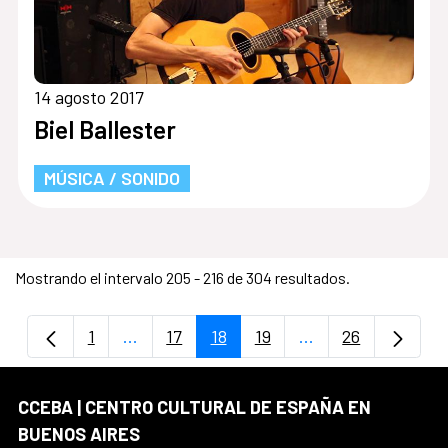
14 agosto 2017
Biel Ballester
MÚSICA / SONIDO
Mostrando el intervalo 205 - 216 de 304 resultados.
1
...
17
18
19
...
26
Página
Páginas intermedias Use TAB para despla
Página
Página
Página
Páginas intermedi
Página
CCEBA | CENTRO CULTURAL DE ESPAÑA EN
BUENOS AIRES