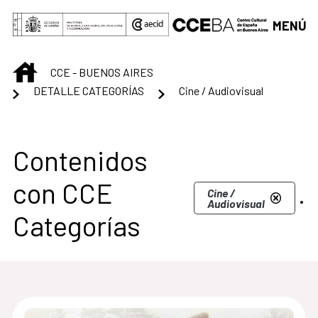
Saltar al contenido principal
MENÚ
INICIO
CCE - BUENOS AIRES
DETALLE CATEGORÍAS
Cine / Audiovisual
Centro Cultural de B
Contenidos
con CCE
.
Cine /
Audiovisual
Categorías