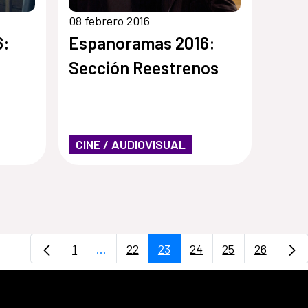
08 febrero 2016
6:
Espanoramas 2016:
Sección Reestrenos
CINE / AUDIOVISUAL
1
...
22
23
24
25
26
Página
Páginas intermedias Use TAB para desp
Página
Página
Página
Página
Página