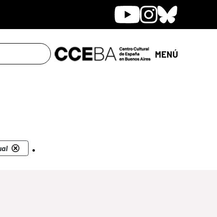
Youtube
Instagram
Bluesky
MENÚ
.
ual