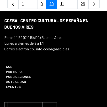
1
...
9
10
11
...
26
Página
Páginas intermedias Use TAB para despl
Página
Página
Página
Páginas intermedia
Página
CCEBA | CENTRO CULTURAL DE ESPAÑA EN
BUENOS AIRES
Paraná 1159 (C1018ADC) Buenos Aires
Lunes a viernes de 9 a 17 h
Correo electrónico: info.cceba@aecid.es
CCE
PARTICIPA
PUBLICACIONES
ACTUALIDAD
EVENTOS