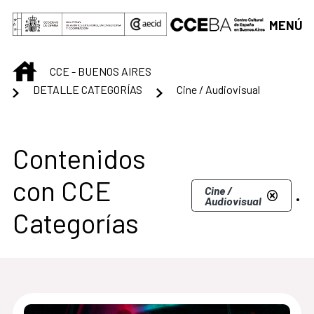
Saltar al contenido principal
MENÚ
INICIO
CCE - BUENOS AIRES
DETALLE CATEGORÍAS
Cine / Audiovisual
Centro Cultural de B
Contenidos
con CCE
.
Cine /
Audiovisual
Categorías