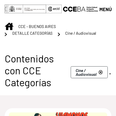
Saltar al contenido principal
MENÚ
INICIO
CCE - BUENOS AIRES
DETALLE CATEGORÍAS
Cine / Audiovisual
Centro Cultural de B
Contenidos
con CCE
.
Cine /
Audiovisual
Categorías