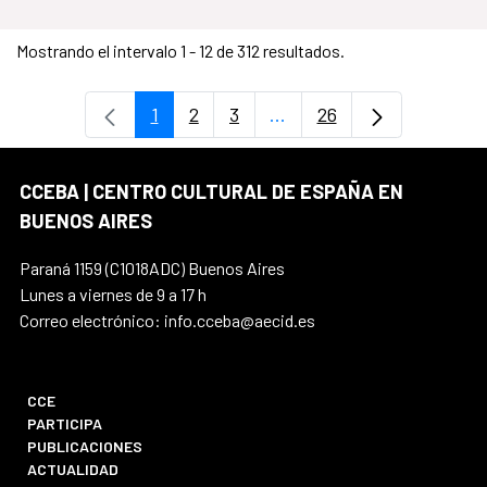
Mostrando el intervalo 1 - 12 de 312 resultados.
1
2
3
...
26
Página
Página
Página
Páginas intermedias Use
Página
CCEBA | CENTRO CULTURAL DE ESPAÑA EN
BUENOS AIRES
Paraná 1159 (C1018ADC) Buenos Aires
Lunes a viernes de 9 a 17 h
Correo electrónico: info.cceba@aecid.es
CCE
PARTICIPA
PUBLICACIONES
ACTUALIDAD