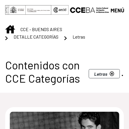
Saltar al contenido principal
MENÚ
INICIO
CCE - BUENOS AIRES
DETALLE CATEGORÍAS
Letras
Centro Cultural de B
Contenidos con
.
Letras
CCE Categorías