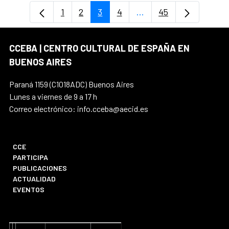
1
2
3
4
...
45
Página
Página
Página
Página
Páginas intermedias U
Página
CCEBA | CENTRO CULTURAL DE ESPAÑA EN
BUENOS AIRES
Paraná 1159 (C1018ADC) Buenos Aires
Lunes a viernes de 9 a 17 h
Correo electrónico: info.cceba@aecid.es
CCE
PARTICIPA
PUBLICACIONES
ACTUALIDAD
EVENTOS