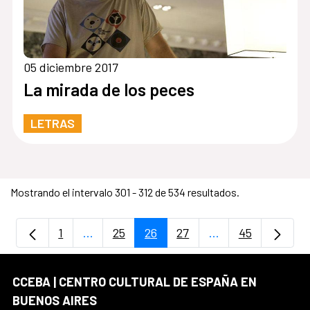
05 diciembre 2017
La mirada de los peces
LETRAS
Mostrando el intervalo 301 - 312 de 534 resultados.
1
...
25
26
27
...
45
Página
Páginas intermedias Use TAB para despla
Página
Página
Página
Páginas intermedi
Página
CCEBA | CENTRO CULTURAL DE ESPAÑA EN
BUENOS AIRES