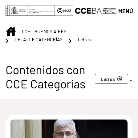
Saltar al contenido principal
MENÚ
INICIO
CCE - BUENOS AIRES
DETALLE CATEGORÍAS
Letras
Centro Cultural de B
Contenidos con
.
Letras
CCE Categorías