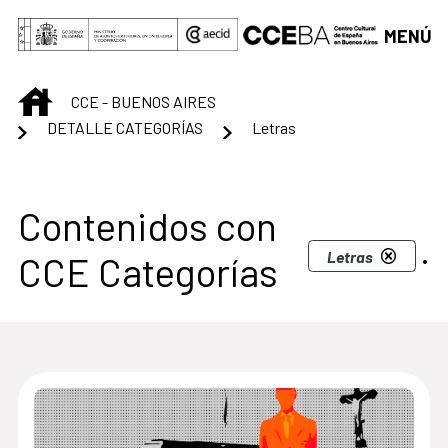
Saltar al contenido principal
MENÚ
INICIO
CCE - BUENOS AIRES
DETALLE CATEGORÍAS
Letras
Centro Cultural de B
Contenidos con
.
Letras
CCE Categorías