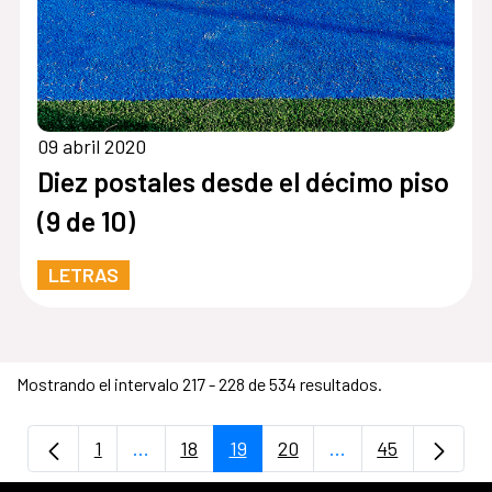
09 abril 2020
Diez postales desde el décimo piso
(9 de 10)
LETRAS
Mostrando el intervalo 217 - 228 de 534 resultados.
1
...
18
19
20
...
45
Página
Páginas intermedias Use TAB para despla
Página
Página
Página
Páginas intermedi
Página