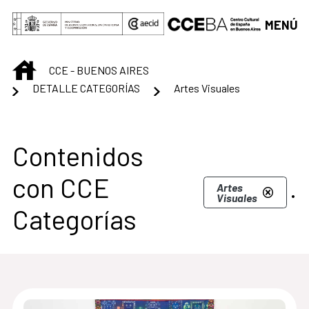
Saltar al contenido principal
MENÚ
INICIO
CCE - BUENOS AIRES
DETALLE CATEGORÍAS
Artes Visuales
Centro Cultural de B
Contenidos
con CCE
.
Artes
Visuales
Categorías