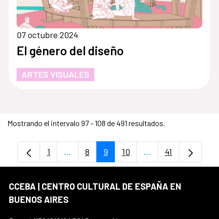
07 octubre 2024
El género del diseño
ARTES VISUALES
Mostrando el intervalo 97 - 108 de 491 resultados.
1
...
8
9
10
...
41
Página
Páginas intermedias Use TAB para despl
Página
Página
Página
Páginas intermedia
Página
CCEBA | CENTRO CULTURAL DE ESPAÑA EN
BUENOS AIRES