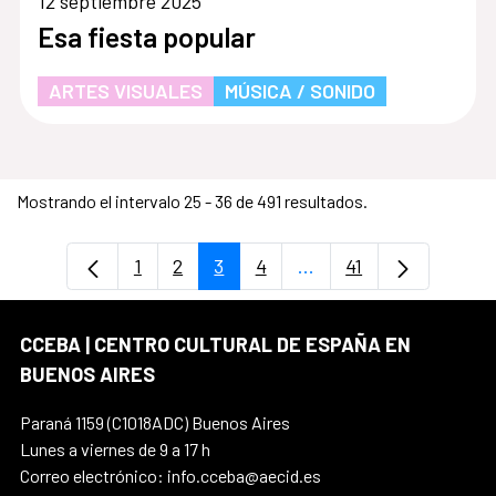
12 septiembre 2025
Esa fiesta popular
ARTES VISUALES
MÚSICA / SONIDO
Mostrando el intervalo 25 - 36 de 491 resultados.
1
2
3
4
...
41
Página
Página
Página
Página
Páginas intermedias U
Página
CCEBA | CENTRO CULTURAL DE ESPAÑA EN
BUENOS AIRES
Paraná 1159 (C1018ADC) Buenos Aires
Lunes a viernes de 9 a 17 h
Correo electrónico: info.cceba@aecid.es