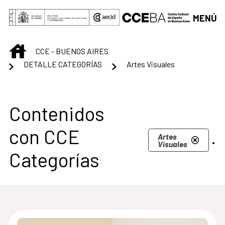
Saltar al contenido principal
MENÚ
INICIO
CCE - BUENOS AIRES
DETALLE CATEGORÍAS
Artes Visuales
Centro Cultural de B
Contenidos
con CCE
.
Artes
Visuales
Categorías