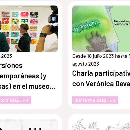
o 2023
Desde 18 julio 2023 hasta 
agosto 2023
rsiones
Charla participati
emporáneas (y
con Verónica Deva
icas) en el museo
ico
S VISUALES
ARTES VISUALES