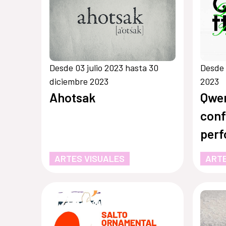
Desde 03 julio 2023 hasta 30
Desde 
diciembre 2023
2023
Ahotsak
Qwer
conf
perf
lect
ARTES VISUALES
ARTE