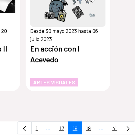
 20
Desde 30 mayo 2023 hasta 06
julio 2023
 II
En acción con I
Acevedo
ARTES VISUALES
1
...
17
18
19
...
41
Página
Páginas intermedias Use TAB para de
Página
Página
Página
Páginas inter
Página