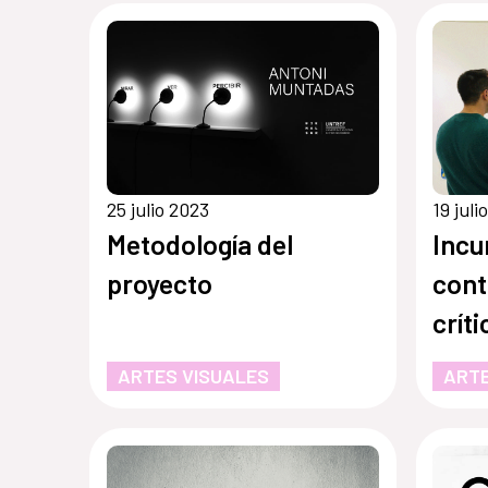
25 julio 2023
19 juli
Metodología del
Incu
proyecto
cont
crít
clás
ARTES VISUALES
ARTE