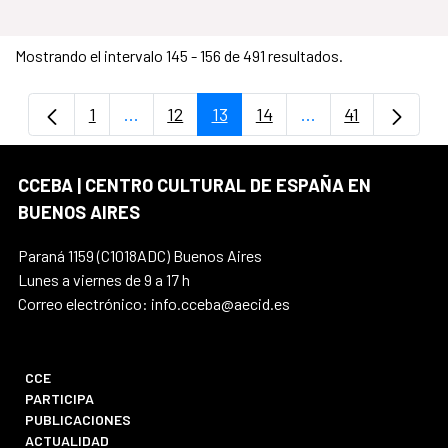
Mostrando el intervalo 145 - 156 de 491 resultados.
1
...
12
13
14
...
41
Página
Páginas intermedias Use TAB para despla
Página
Página
Página
Páginas intermedi
Página
CCEBA | CENTRO CULTURAL DE ESPAÑA EN
BUENOS AIRES
Paraná 1159 (C1018ADC) Buenos Aires
Lunes a viernes de 9 a 17 h
Correo electrónico: info.cceba@aecid.es
CCE
PARTICIPA
PUBLICACIONES
ACTUALIDAD