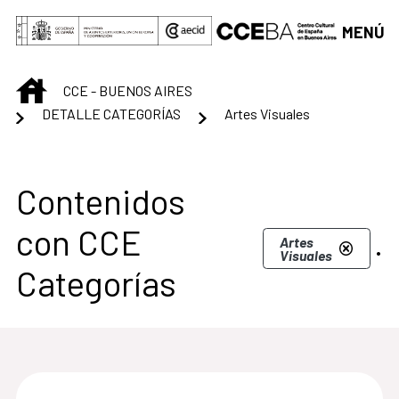
Saltar al contenido principal
MENÚ
INICIO
CCE - BUENOS AIRES
DETALLE CATEGORÍAS
Artes Visuales
Centro Cultural de B
Contenidos
con CCE
.
Artes
Visuales
Categorías