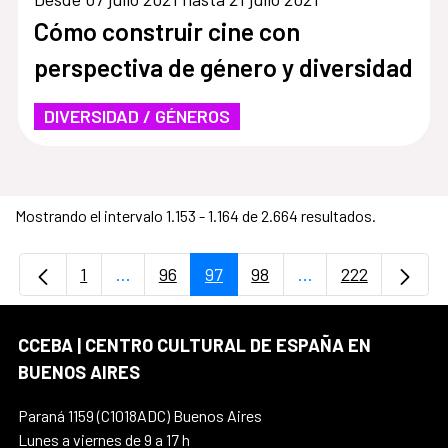
Cómo construir cine con
perspectiva de género y diversidad
DIVERSIDAD / GÉNEROS
Mostrando el intervalo 1.153 - 1.164 de 2.664 resultados.
1
...
96
97
98
...
222
Página
Páginas intermedias Use TAB para desplaz
Página
Página
Página
Páginas intermedi
Página
CCEBA | CENTRO CULTURAL DE ESPAÑA EN
BUENOS AIRES
Paraná 1159 (C1018ADC) Buenos Aires
Lunes a viernes de 9 a 17 h