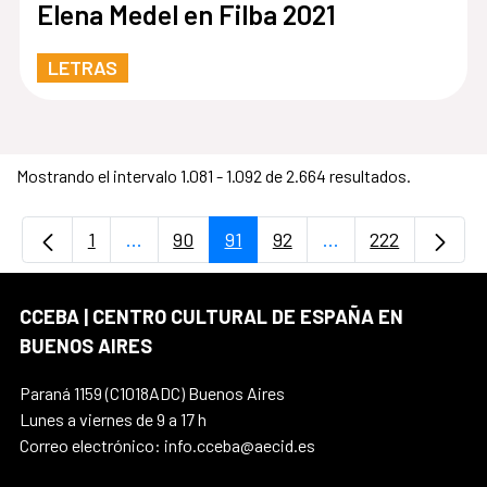
Elena Medel en Filba 2021
LETRAS
Mostrando el intervalo 1.081 - 1.092 de 2.664 resultados.
1
...
90
91
92
...
222
Página
Páginas intermedias Use TAB para desplaz
Página
Página
Página
Páginas intermedi
Página
CCEBA | CENTRO CULTURAL DE ESPAÑA EN
BUENOS AIRES
Paraná 1159 (C1018ADC) Buenos Aires
Lunes a viernes de 9 a 17 h
Correo electrónico: info.cceba@aecid.es