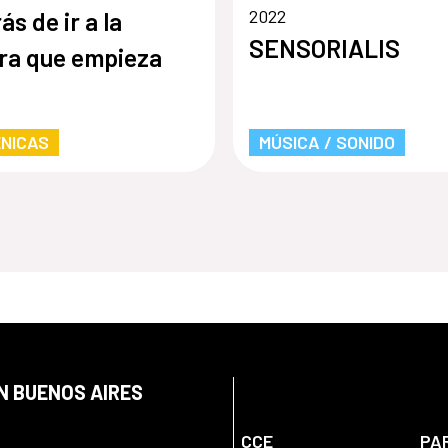
2022
ás de ir a la
SENSORIALIS
ra que empieza
NICAS
MÚSICA / SONIDO
N BUENOS AIRES
CCE
PA