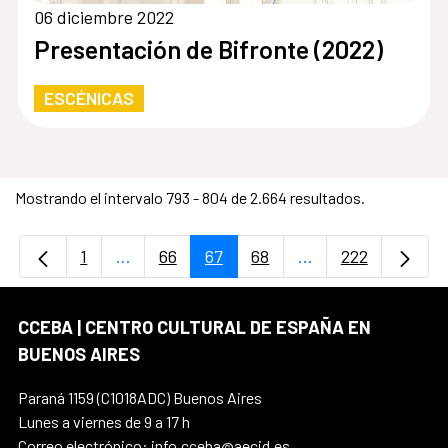
06 diciembre 2022
Presentación de Bifronte (2022)
ESCÉNICAS
Mostrando el intervalo 793 - 804 de 2.664 resultados.
1
...
66
67
68
...
222
Página
Páginas intermedias Use TAB para desplaz
Página
Página
Página
Páginas intermedi
Página
CCEBA | CENTRO CULTURAL DE ESPAÑA EN
BUENOS AIRES
Paraná 1159 (C1018ADC) Buenos Aires
Lunes a viernes de 9 a 17 h
Correo electrónico: info.cceba@aecid.es