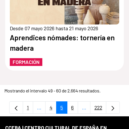
Desde 07 mayo 2026 hasta 21 mayo 2026
Aprendices nómades: tornería en
madera
FORMACIÓN
Mostrando el intervalo 49 - 60 de 2.664 resultados.
1
...
4
5
6
...
222
Página
Páginas intermedias Use TAB para despl
Página
Página
Página
Páginas intermedias
Página
CCEBA | CENTRO CULTURAL DE ESPAÑA EN