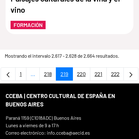
vino
FORMACIÓN
Mostrando el intervalo 2.617 - 2.628 de 2.664 resultados.
1
...
218
219
220
221
222
Página
Páginas intermedias Use TAB para desplazar
Página
Página
Página
Página
Página
CCEBA | CENTRO CULTURAL DE ESPAÑA EN
BUENOS AIRES
Paraná 1159 (C1018ADC) Buenos Aires
Lunes a viernes de 9 a 17 h
Correo electrónico: info.cceba@aecid.es