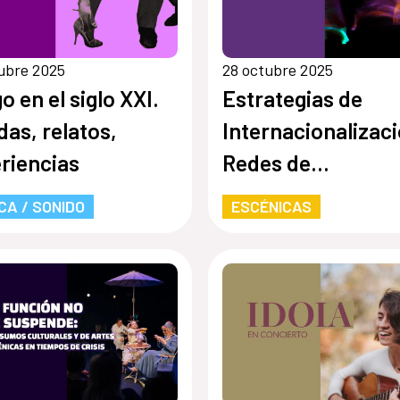
ubre 2025
28 octubre 2025
o en el siglo XXI.
Estrategias de
das, relatos,
Internacionalizaci
riencias
Redes de
Colaboración en l
CA / SONIDO
ESCÉNICAS
Artes Escénicas
dictada por Toni
González