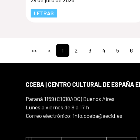
LETRAS
<<
<
1
2
3
4
5
6
CCEBA | CENTRO CULTURAL DE ESPAÑA E
Paraná 1159 (C1018ADC) Buenos Aires
Lunes a viernes de 9 a 17 h
Correo electrónico: info.cceba@aecid.es