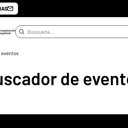
IAS
Barra de búsqueda
 eventos
uscador de event