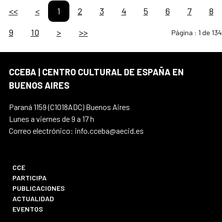
<<
<
1
2
3
4
5
6
7
8
9
10
>
>>
Página :
1 de 134
CCEBA | CENTRO CULTURAL DE ESPAÑA EN
BUENOS AIRES
Paraná 1159 (C1018ADC) Buenos Aires
Lunes a viernes de 9 a 17 h
Correo electrónico: info.cceba@aecid.es
CCE
PARTICIPA
PUBLICACIONES
ACTUALIDAD
EVENTOS