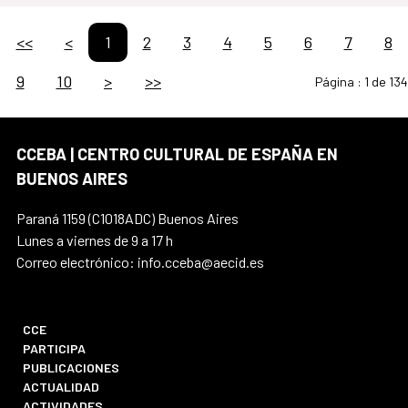
<<
<
1
2
3
4
5
6
7
8
9
10
>
>>
Página :
1 de 134
CCEBA | CENTRO CULTURAL DE ESPAÑA EN
BUENOS AIRES
Paraná 1159 (C1018ADC) Buenos Aires
Lunes a viernes de 9 a 17 h
Correo electrónico: info.cceba@aecid.es
CCE
PARTICIPA
PUBLICACIONES
ACTUALIDAD
ACTIVIDADES