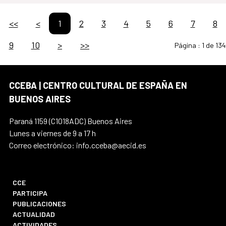
<<
<
1
2
3
4
5
6
7
8
9
10
>
>>
Página :
1 de 134
CCEBA | CENTRO CULTURAL DE ESPAÑA EN
BUENOS AIRES
Paraná 1159 (C1018ADC) Buenos Aires
Lunes a viernes de 9 a 17 h
Correo electrónico: info.cceba@aecid.es
CCE
PARTICIPA
PUBLICACIONES
ACTUALIDAD
ACTIVIDADES