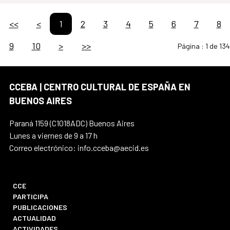
<<
<
1
2
3
4
5
6
7
8
9
10
>
>>
Página :
1 de 134
CCEBA | CENTRO CULTURAL DE ESPAÑA EN
BUENOS AIRES
Paraná 1159 (C1018ADC) Buenos Aires
Lunes a viernes de 9 a 17 h
Correo electrónico: info.cceba@aecid.es
CCE
PARTICIPA
PUBLICACIONES
ACTUALIDAD
ACTIVIDADES