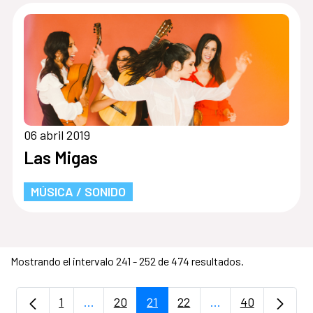
06 abril 2019
Las Migas
MÚSICA / SONIDO
Mostrando el intervalo 241 - 252 de 474 resultados.
1
...
20
21
22
...
40
Página
Páginas intermedias Use TAB para despla
Página
Página
Página
Páginas intermedi
Página