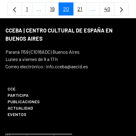
1
...
19
20
21
...
40
Página
Páginas intermedias Use TAB para despla
Página
Página
Página
Páginas intermedi
Página
CCEBA | CENTRO CULTURAL DE ESPAÑA EN
BUENOS AIRES
Paraná 1159 (C1018ADC) Buenos Aires
Lunes a viernes de 9 a 17 h
Correo electrónico: info.cceba@aecid.es
CCE
PARTICIPA
PUBLICACIONES
ACTUALIDAD
EVENTOS