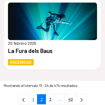
20 febrero 2025
La Fura dels Baus
ESCÉNICAS
Mostrando el intervalo 13 - 24 de 474 resultados.
1
2
3
...
40
Página
Página
Página
Páginas intermedias Use 
Página