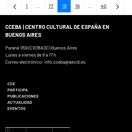
1
...
17
18
19
...
40
Página
Páginas intermedias Use TAB para despla
Página
Página
Página
Páginas intermedi
Página
CCEBA | CENTRO CULTURAL DE ESPAÑA EN
BUENOS AIRES
Paraná 1159 (C1018ADC) Buenos Aires
Lunes a viernes de 9 a 17 h
Correo electrónico: info.cceba@aecid.es
CCE
PARTICIPA
PUBLICACIONES
ACTUALIDAD
EVENTOS