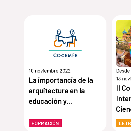
10 noviembre 2022
Desde 
13 nov
La importancia de la
II C
arquitectura en la
Inte
educación y
Cien
convivencia
FORMACIÓN
LET