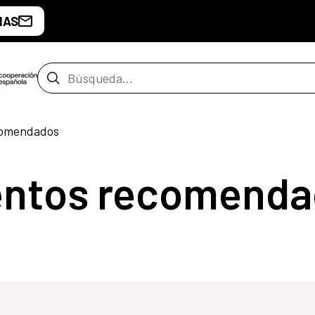
IAS
Barra de búsqueda
comendados
entos recomenda