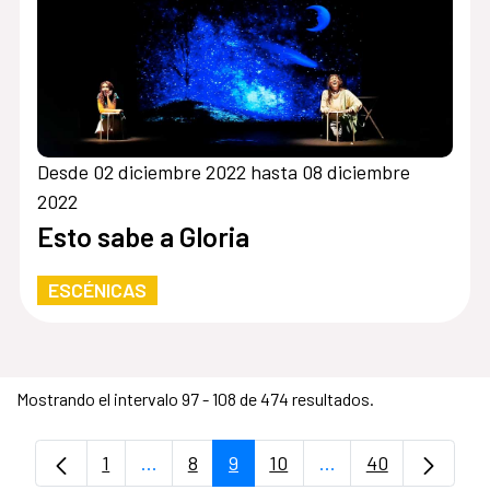
Desde 02 diciembre 2022 hasta 08 diciembre
2022
Esto sabe a Gloria
ESCÉNICAS
Mostrando el intervalo 97 - 108 de 474 resultados.
1
...
8
9
10
...
40
Página
Páginas intermedias Use TAB para despl
Página
Página
Página
Páginas intermedia
Página