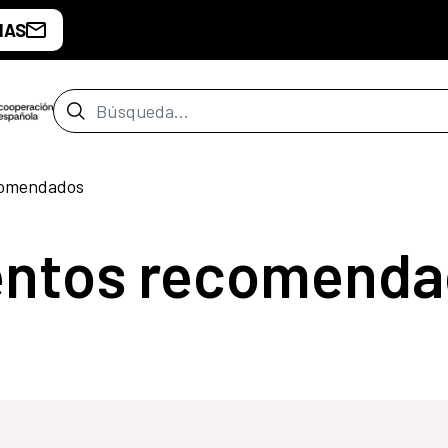
IAS
Barra de búsqueda
comendados
entos recomenda