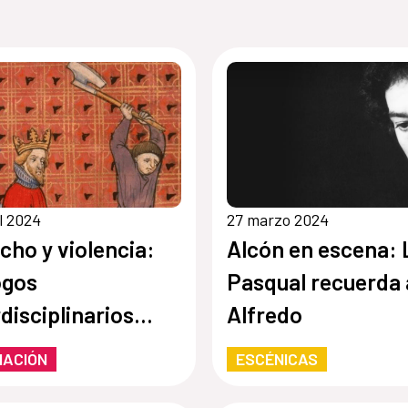
il 2024
27 marzo 2024
cho y violencia:
Alcón en escena: L
ogos
Pasqual recuerda 
rdisciplinarios
Alfredo
 siglos
MACIÓN
ESCÉNICAS
evales hasta la